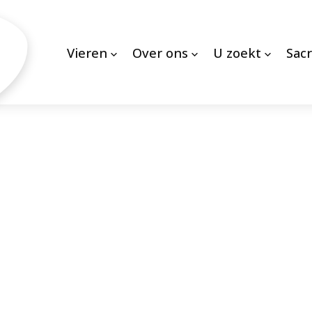
Vieren
Over ons
U zoekt
Sac