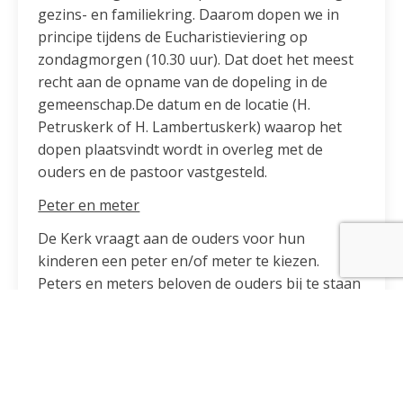
gezins- en familiekring. Daarom dopen we in
principe tijdens de Eucharistieviering op
zondagmorgen (10.30 uur). Dat doet het meest
recht aan de opname van de dopeling in de
gemeenschap.De datum en de locatie (H.
Petruskerk of H. Lambertuskerk) waarop het
dopen plaatsvindt wordt in overleg met de
ouders en de pastoor vastgesteld.
Peter en meter
De Kerk vraagt aan de ouders voor hun
kinderen een peter en/of meter te kiezen.
Peters en meters beloven de ouders bij te staan
bij de gelovige opvoeding van de kinderen. Bij
een Heilig Doopsel moet minimaal één peter of
meter aanwezig zijn, die
minimaal 16 jaar oud is,