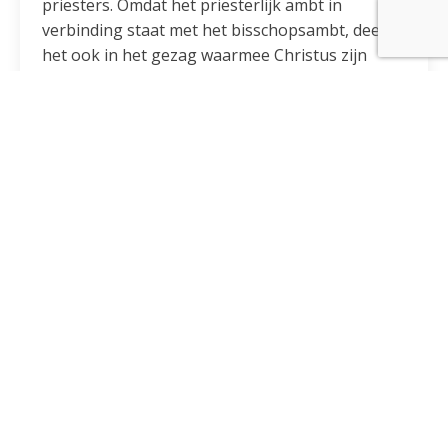
priesters. Omdat het priesterlijk ambt in
verbinding staat met het bisschopsambt, deelt
het ook in het gezag waarmee Christus zijn
lichaam opbouwt, heiligt en bestuurt. Daarom is
er het sacrament dat de priesters door de
zalving van de heilige Geest tekent.
De diakens hebben op een bijzondere wijze deel
aan de zending en de genade van Christus. Het
wijdingssacrament is ook hier een merkteken
dat niemand kan uitwissen en dat hen
gelijkvormig maakt aan Christus, die de ‘diaken’,
dit is de dienaar, van allen geworden is.
Diakenen hebben van oudsher als eerste taak
de zorg aan de armen. Daarnaast kunnen zijn ze
actief zijn in eucharistievieringen, assisteren bij
een huwelijk en kerkelijke uitvaarten leiden.
Als ik geïnteresseerd ben in de wijding, waar