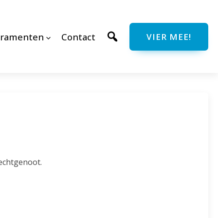
cramenten
Contact
VIER MEE!
 echtgenoot.