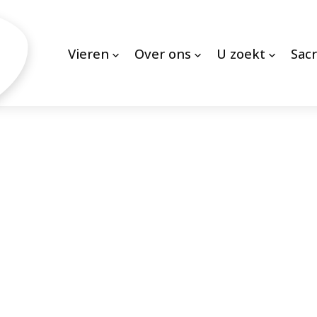
Vieren
Over ons
U zoekt
Sac