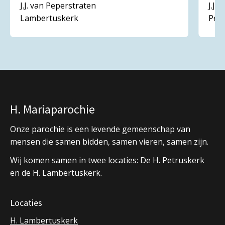
J.J. van Peperstraten
J.J.
Lambertuskerk
Pet
H. Mariaparochie
Onze parochie is een levende gemeenschap van
mensen die samen bidden, samen vieren, samen zijn.
Wij komen samen in twee locaties: De H. Petruskerk
en de H. Lambertuskerk.
Locaties
H. Lambertuskerk