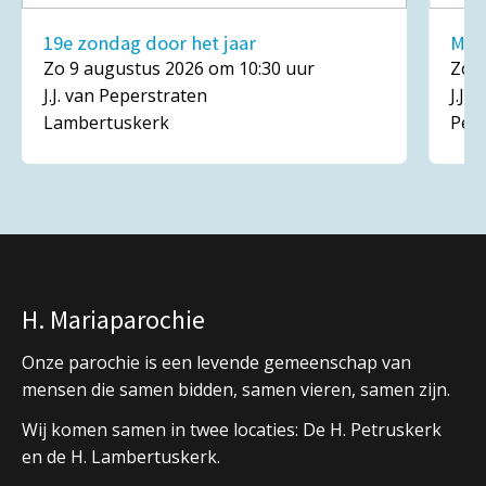
19e zondag door het jaar
Mar
Zo 9 augustus 2026 om 10:30 uur
Zo 1
J.J. van Peperstraten
J.J.
Lambertuskerk
Pet
H. Mariaparochie
Onze parochie is een levende gemeenschap van
mensen die samen bidden, samen vieren, samen zijn.
Wij komen samen in twee locaties: De H. Petruskerk
en de H. Lambertuskerk.