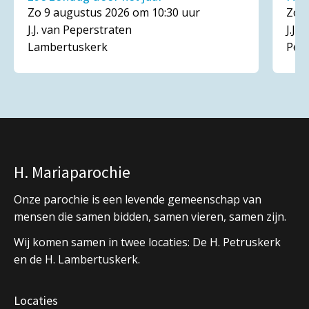
Zo 9 augustus 2026 om 10:30 uur
Zo 1
J.J. van Peperstraten
J.J.
Lambertuskerk
Pet
H. Mariaparochie
Onze parochie is een levende gemeenschap van
mensen die samen bidden, samen vieren, samen zijn.
Wij komen samen in twee locaties: De H. Petruskerk
en de H. Lambertuskerk.
Locaties