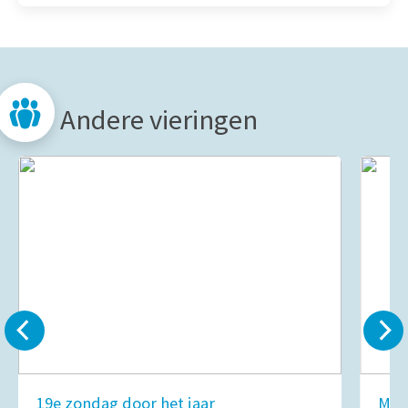
Andere vieringen
19e zondag door het jaar
Mar