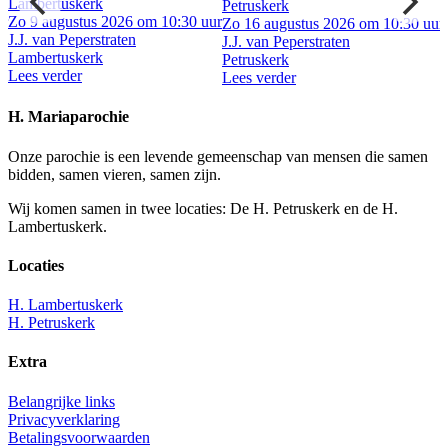
Lambertuskerk
Petruskerk
ur
Zo 9 augustus 2026 om 10:30 uur
Zo 16 augustus 2026 om 10:30 uur
J.J. van Peperstraten
J.J. van Peperstraten
Lambertuskerk
Petruskerk
Lees verder
Lees verder
H. Mariaparochie
Onze parochie is een levende gemeenschap van mensen die samen
bidden, samen vieren, samen zijn.
Wij komen samen in twee locaties: De H. Petruskerk en de H.
Lambertuskerk.
Locaties
H. Lambertuskerk
H. Petruskerk
Extra
Belangrijke links
Privacyverklaring
Betalingsvoorwaarden