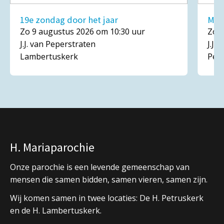
19e zondag door het jaar
Mar
Zo 9 augustus 2026 om 10:30 uur
Zo 1
J.J. van Peperstraten
J.J.
Lambertuskerk
Pet
H. Mariaparochie
Onze parochie is een levende gemeenschap van
mensen die samen bidden, samen vieren, samen zijn.
Wij komen samen in twee locaties: De H. Petruskerk
en de H. Lambertuskerk.