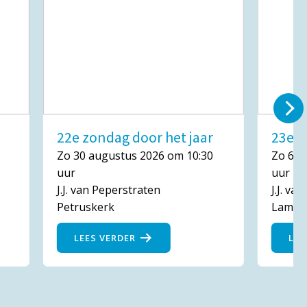
22e zondag door het jaar
23e z
Zo 30 augustus 2026 om 10:30
Zo 6 s
uur
uur
J.J. van Peperstraten
J.J. va
Petruskerk
Lambe
LEES VERDER
LEE