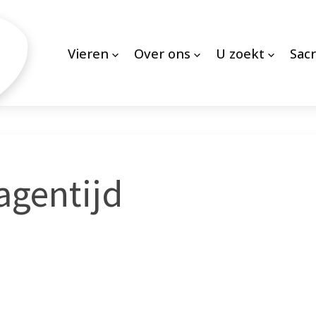
Vieren
Over ons
U zoekt
Sac
agentijd