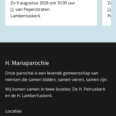
Zo 9 augustus 2026 om 10:30 uur
Zo 1
J.J. van Peperstraten
J.J.
Lambertuskerk
Pet
H. Mariaparochie
Onze parochie is een levende gemeenschap van
mensen die samen bidden, samen vieren, samen zijn.
Wij komen samen in twee locaties: De H. Petruskerk
en de H. Lambertuskerk.
Locaties