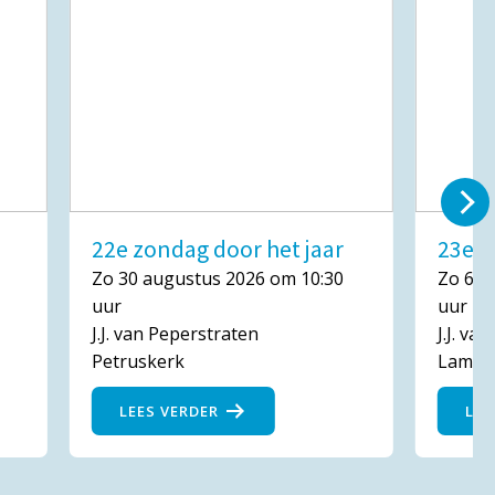
22e zondag door het jaar
23e z
Zo 30 augustus 2026 om 10:30
Zo 6 s
uur
uur
J.J. van Peperstraten
J.J. va
Petruskerk
Lambe
LEES VERDER
LEE