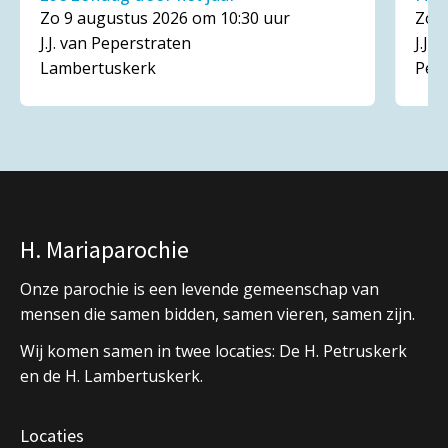
Zo 9 augustus 2026 om 10:30 uur
Zo 1
J.J. van Peperstraten
J.J.
Lambertuskerk
Pet
H. Mariaparochie
Onze parochie is een levende gemeenschap van
mensen die samen bidden, samen vieren, samen zijn.
Wij komen samen in twee locaties: De H. Petruskerk
en de H. Lambertuskerk.
Locaties