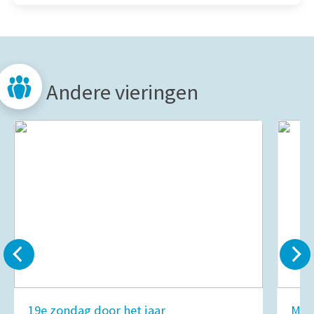
Andere vieringen
19e zondag door het jaar
Mar