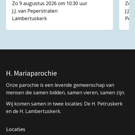
Zo 9 augustus 2026 om 10:30 uur
Zo 1
J.J. van Peperstraten
J.J.
Lambertuskerk
Pet
H. Mariaparochie
Onze parochie is een levende gemeenschap van
mensen die samen bidden, samen vieren, samen zijn.
Wij komen samen in twee locaties: De H. Petruskerk
en de H. Lambertuskerk.
Locaties