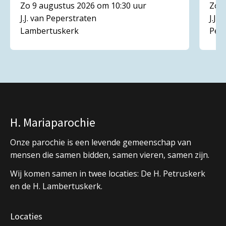
Zo 9 augustus 2026 om 10:30 uur
Zo 1
J.J. van Peperstraten
J.J.
Lambertuskerk
Pet
H. Mariaparochie
Onze parochie is een levende gemeenschap van
mensen die samen bidden, samen vieren, samen zijn.
Wij komen samen in twee locaties: De H. Petruskerk
en de H. Lambertuskerk.
Locaties