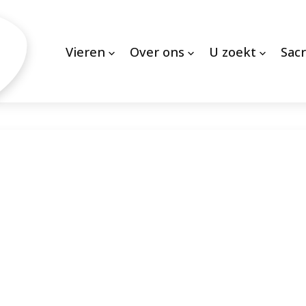
Vieren
Over ons
U zoekt
Sac