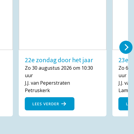
22e zondag door het jaar
23e z
Zo 30 augustus 2026 om 10:30
Zo 6 s
uur
uur
J.J. van Peperstraten
J.J. va
Petruskerk
Lambe
LEES VERDER
LEE