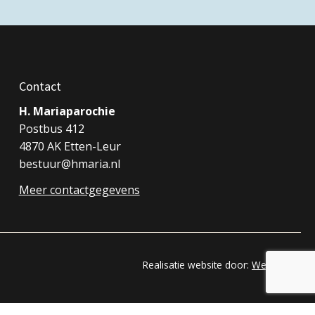
Contact
H. Mariaparochie
Postbus 412
4870 AK Etten-Leur
bestuur@hmaria.nl
Meer contactgegevens
Realisatie website door:
Webheld.nl