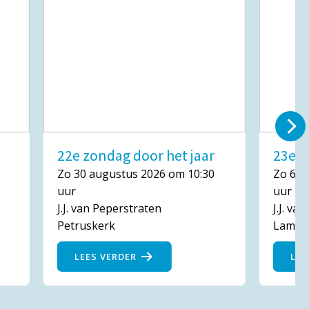
22e zondag door het jaar
23e z
Zo 30 augustus 2026 om 10:30
Zo 6 s
uur
uur
J.J. van Peperstraten
J.J. va
Petruskerk
Lambe
LEES VERDER
LEE