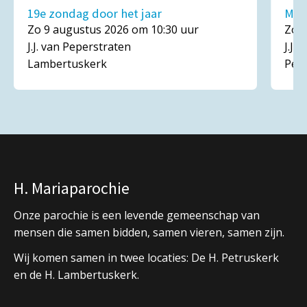
19e zondag door het jaar
Mar
Zo 9 augustus 2026 om 10:30 uur
Zo 1
J.J. van Peperstraten
J.J.
Lambertuskerk
Pet
H. Mariaparochie
Onze parochie is een levende gemeenschap van
mensen die samen bidden, samen vieren, samen zijn.
Wij komen samen in twee locaties: De H. Petruskerk
en de H. Lambertuskerk.