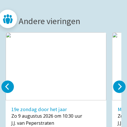
Andere vieringen
19e zondag door het jaar
Mar
Zo 9 augustus 2026 om 10:30 uur
Zo 1
J.J. van Peperstraten
J.J.