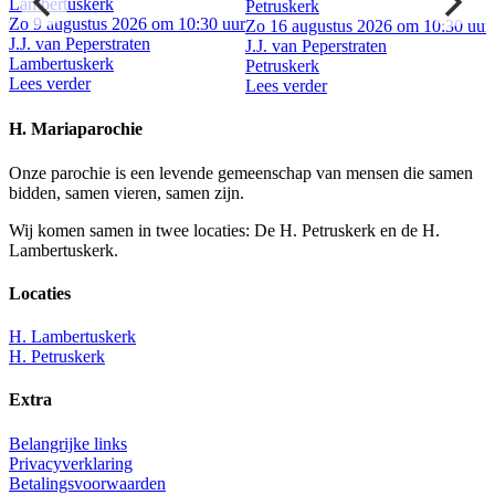
Lambertuskerk
Petruskerk
ur
Zo 9 augustus 2026 om 10:30 uur
Zo 16 augustus 2026 om 10:30 uur
J.J. van Peperstraten
J.J. van Peperstraten
Lambertuskerk
Petruskerk
Lees verder
Lees verder
H. Mariaparochie
Onze parochie is een levende gemeenschap van mensen die samen
bidden, samen vieren, samen zijn.
Wij komen samen in twee locaties: De H. Petruskerk en de H.
Lambertuskerk.
Locaties
H. Lambertuskerk
H. Petruskerk
Extra
Belangrijke links
Privacyverklaring
Betalingsvoorwaarden