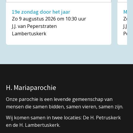
19e zondag door het jaar
Mar
Zo 9 augustus 2026 om 10:30 uur
Zo 1
J.J. van Peperstraten
J.J.
Lambertuskerk
Pet
H. Mariaparochie
Onze parochie is een levende gemeenschap van
mensen die samen bidden, samen vieren, samen zijn.
Wij komen samen in twee locaties: De H. Petruskerk
en de H. Lambertuskerk.