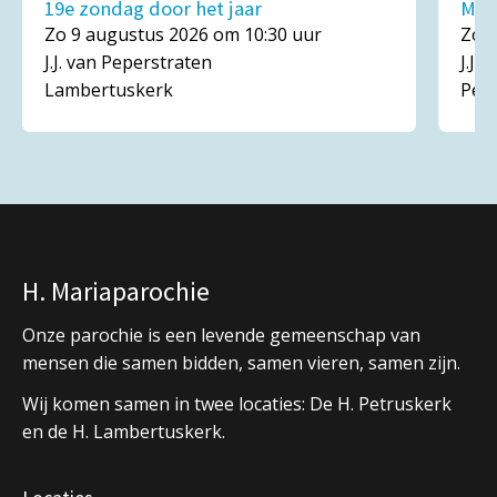
19e zondag door het jaar
Mar
Zo 9 augustus 2026 om 10:30 uur
Zo 1
J.J. van Peperstraten
J.J.
Lambertuskerk
Pet
H. Mariaparochie
Onze parochie is een levende gemeenschap van
mensen die samen bidden, samen vieren, samen zijn.
Wij komen samen in twee locaties: De H. Petruskerk
en de H. Lambertuskerk.