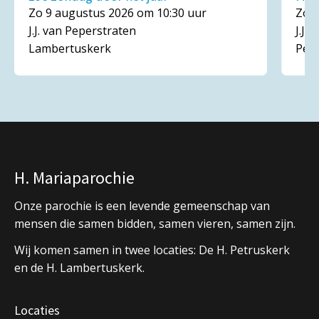
Zo 9 augustus 2026 om 10:30 uur
Zo 1
J.J. van Peperstraten
J.J.
Lambertuskerk
Pet
H. Mariaparochie
Onze parochie is een levende gemeenschap van
mensen die samen bidden, samen vieren, samen zijn.
Wij komen samen in twee locaties: De H. Petruskerk
en de H. Lambertuskerk.
Locaties