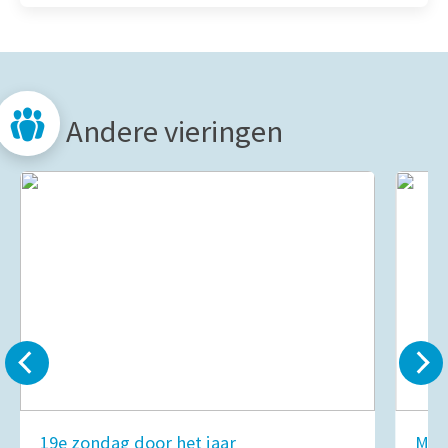
Andere vieringen
19e zondag door het jaar
Mar