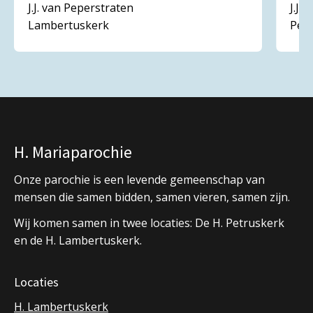
J.J. van Peperstraten
J.J.
Lambertuskerk
Pet
H. Mariaparochie
Onze parochie is een levende gemeenschap van
mensen die samen bidden, samen vieren, samen zijn.
Wij komen samen in twee locaties: De H. Petruskerk
en de H. Lambertuskerk.
Locaties
H. Lambertuskerk