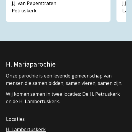
J.J. van Peperstraten
J.J.
Petruskerk
Lam
H. Mariaparochie
Onze parochie is een levende gemeenschap van
mensen die samen bidden, samen vieren, samen zijn.
Wij komen samen in twee locaties: De H. Petruskerk
en de H. Lambertuskerk.
Locaties
H. Lambertuskerk