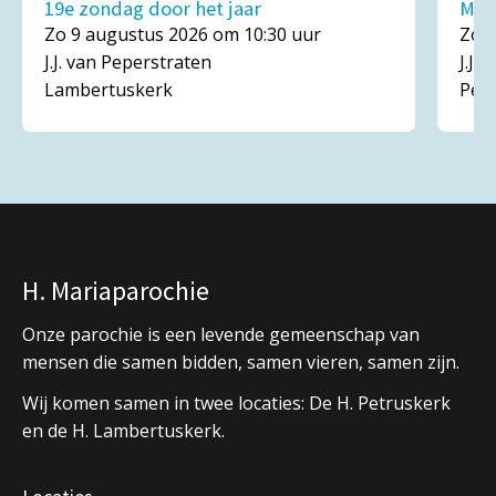
19e zondag door het jaar
Mar
Zo 9 augustus 2026 om 10:30 uur
Zo 1
J.J. van Peperstraten
J.J.
Lambertuskerk
Pet
H. Mariaparochie
Onze parochie is een levende gemeenschap van
mensen die samen bidden, samen vieren, samen zijn.
Wij komen samen in twee locaties: De H. Petruskerk
en de H. Lambertuskerk.