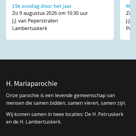
19e zondag door het jaar
Mar
Zo 9 augustus 2026 om 10:30 uur
Zo 1
J.J. van Peperstraten
J.J.
Lambertuskerk
Pet
H. Mariaparochie
Onze parochie is een levende gemeenschap van
mensen die samen bidden, samen vieren, samen zijn.
Wij komen samen in twee locaties: De H. Petruskerk
en de H. Lambertuskerk.