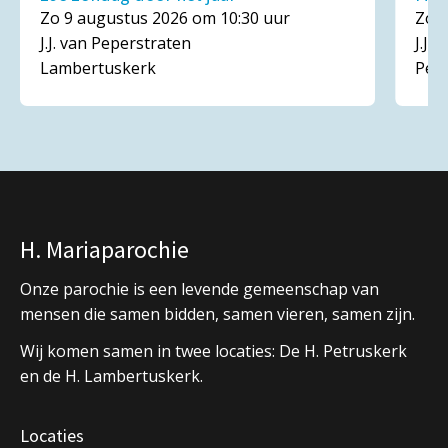
Zo 9 augustus 2026 om 10:30 uur
Zo 1
J.J. van Peperstraten
J.J.
Lambertuskerk
Pet
H. Mariaparochie
Onze parochie is een levende gemeenschap van
mensen die samen bidden, samen vieren, samen zijn.
Wij komen samen in twee locaties: De H. Petruskerk
en de H. Lambertuskerk.
Locaties