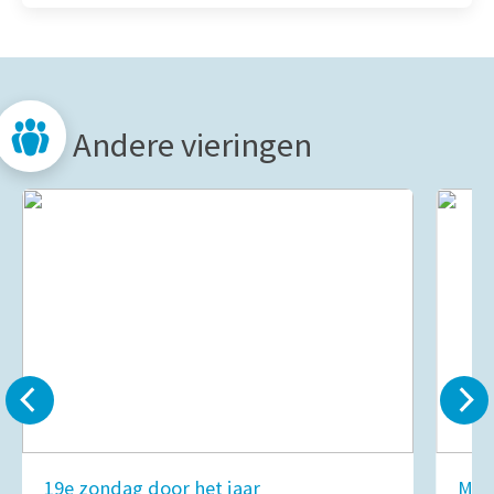
Andere vieringen
19e zondag door het jaar
Mar